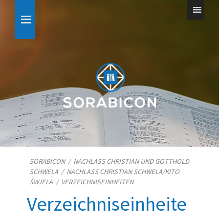
SORABICON
/
NACHLASS CHRISTIAN UND GOTTHOLD
SCHWELA
/
NACHLASS CHRISTIAN SCHWELA/​KITO
ŠWJELA
/
VERZEICHNISEINHEITEN
Verzeichniseinheite