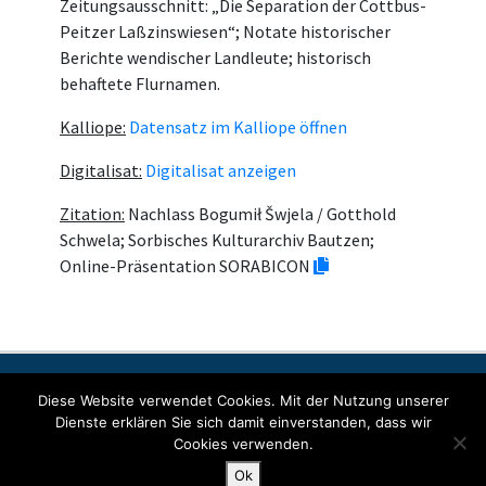
Zeitungsausschnitt: „Die Separation der Cottbus-
Peitzer Laßzinswiesen“; Notate historischer
Berichte wendischer Landleute; historisch
behaftete Flurnamen.
Kalliope:
Datensatz im Kalliope öffnen
Digitalisat:
Digitalisat anzeigen
Zitation:
Nachlass Bogumił Šwjela / Gotthold
Schwela; Sorbisches Kulturarchiv Bautzen;
Online-Präsentation SORABICON
Kontakt
Impresum
Šćit datow
Diese Website verwendet Cookies. Mit der Nutzung unserer
Dienste erklären Sie sich damit einverstanden, dass wir
Cookies verwenden.
© Copyright 2022 SORABICON. All Rights Reserved.
Ok