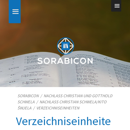
SORABICON
/
NACHLASS CHRISTIAN UND GOTTHOLD
SCHWELA
/
NACHLASS CHRISTIAN SCHWELA/​KITO
ŠWJELA
/
VERZEICHNISEINHEITEN
Verzeichniseinheite