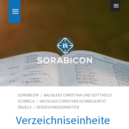
SORABICON
/
NACHLASS CHRISTIAN UND GOTTHOLD
SCHWELA
/
NACHLASS CHRISTIAN SCHWELA/​KITO
ŠWJELA
/
VERZEICHNISEINHEITEN
Verzeichniseinheite