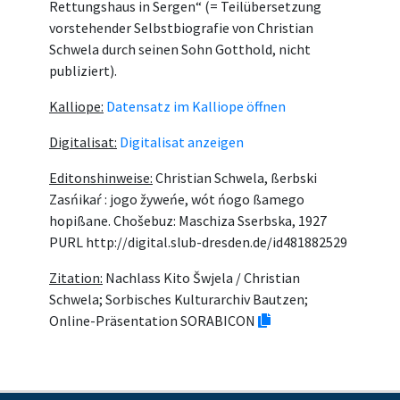
Rettungshaus in Sergen“ (= Teilübersetzung
vorstehender Selbstbiografie von Christian
Schwela durch seinen Sohn Gotthold, nicht
publiziert).
Kalliope:
Datensatz im Kalliope öffnen
Digitalisat:
Digitalisat anzeigen
Editonshinweise:
Christian Schwela, ßerbski
Zasńikaŕ : jogo žyweńe, wót ńogo ßamego
hopißane. Chošebuz: Maschiza Sserbska, 1927
PURL http://digital.slub-dresden.de/id481882529
Zitation:
Nachlass Kito Šwjela / Christian
Schwela; Sorbisches Kulturarchiv Bautzen;
Online-Präsentation SORABICON