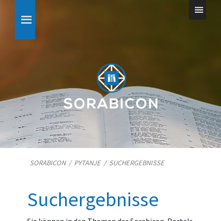
SORABICON
/
PYTANJE
/
SUCHERGEBNISSE
Suchergebnisse