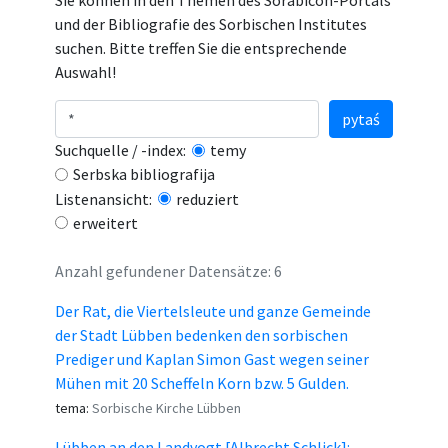
Sie können in den Themen des Sorabicon-Portals
und der Bibliografie des Sorbischen Institutes
suchen. Bitte treffen Sie die entsprechende
Auswahl!
pytaś
Suchquelle / -index:
temy
Serbska bibliografija
Listenansicht:
reduziert
erweitert
Anzahl gefundener Datensätze: 6
Der Rat, die Viertelsleute und ganze Gemeinde
der Stadt Lübben bedenken den sorbischen
Prediger und Kaplan Simon Gast wegen seiner
Mühen mit 20 Scheffeln Korn bzw. 5 Gulden.
tema:
Sorbische Kirche Lübben
Lübben an den Landvogt [Albrecht Schlick]: