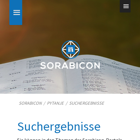
SORABICON
/
PYTANJE
/
SUCHERGEBNISSE
Suchergebnisse