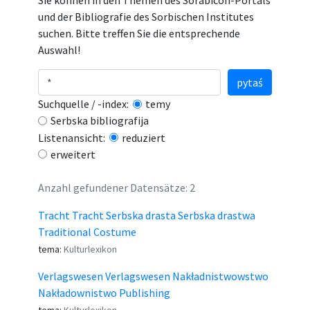
Sie können in den Themen des Sorabicon-Portals
und der Bibliografie des Sorbischen Institutes
suchen. Bitte treffen Sie die entsprechende
Auswahl!
pytaś
Suchquelle / -index:
temy
Serbska bibliografija
Listenansicht:
reduziert
erweitert
Anzahl gefundener Datensätze: 2
Tracht Tracht Serbska drasta Serbska drastwa
Traditional Costume
tema:
Kulturlexikon
Verlagswesen Verlagswesen Nakładnistwowstwo
Nakładownistwo Publishing