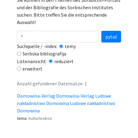
Sie können in den Themen des Sorabicon-Portals
und der Bibliografie des Sorbischen Institutes
suchen. Bitte treffen Sie die entsprechende
Auswahl!
pytaś
Suchquelle / -index:
temy
Serbska bibliografija
Listenansicht:
reduziert
erweitert
Anzahl gefundener Datensätze: 1
Domowina-Verlag Domowina-Verlag Ludowe
nakładnistwo Domowina Ludowe nakładnistwo
Domowina
tema:
Kulturlexikon