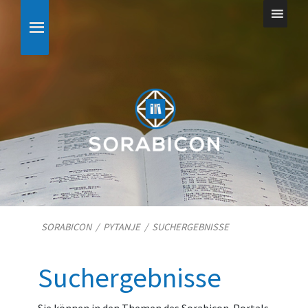
SORABICON
/
PYTANJE
/
SUCHERGEBNISSE
Suchergebnisse