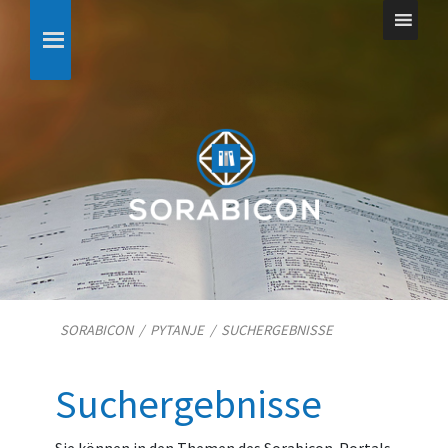
SORABICON
/
PYTANJE
/
SUCHERGEBNISSE
Suchergebnisse