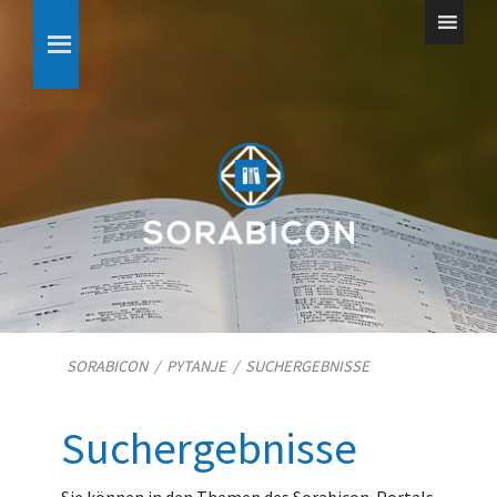
SORABICON
/
PYTANJE
/
SUCHERGEBNISSE
Suchergebnisse