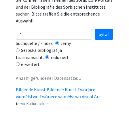
Sie können in den Themen des Sorabicon-Portals
und der Bibliografie des Sorbischen Institutes
suchen. Bitte treffen Sie die entsprechende
Auswahl!
pytaś
Suchquelle / -index:
temy
Serbska bibliografija
Listenansicht:
reduziert
erweitert
Anzahl gefundener Datensätze: 1
Bildende Kunst Bildende Kunst Tworjace
wuměłstwo Twórjece wuměłstwo Visual Arts
tema:
Kulturlexikon