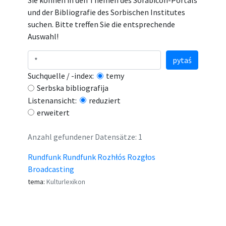
Sie können in den Themen des Sorabicon-Portals
und der Bibliografie des Sorbischen Institutes
suchen. Bitte treffen Sie die entsprechende
Auswahl!
pytaś
Suchquelle / -index:
temy
Serbska bibliografija
Listenansicht:
reduziert
erweitert
Anzahl gefundener Datensätze: 1
Rundfunk Rundfunk Rozhłós Rozgłos
Broadcasting
tema:
Kulturlexikon