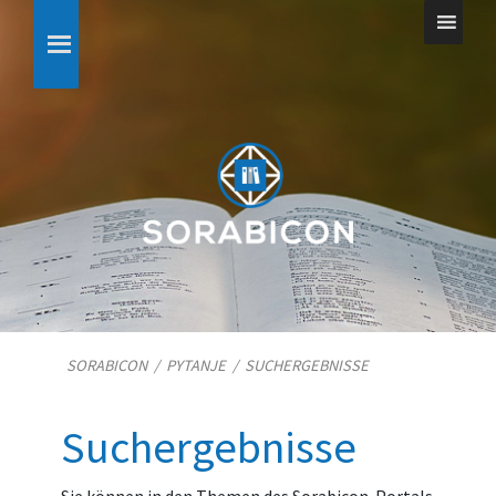
SORABICON
/
PYTANJE
/
SUCHERGEBNISSE
Suchergebnisse