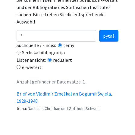
Sie können in den Themen des Sorabicon-Portals
und der Bibliografie des Sorbischen Institutes
suchen. Bitte treffen Sie die entsprechende
Auswahl!
pytaś
Suchquelle / -index:
temy
Serbska bibliografija
Listenansicht:
reduziert
erweitert
Anzahl gefundener Datensätze: 1
Brief von Vladimír Zmeškal an Bogumił Šwjela,
1929-1948
tema:
Nachlass Christian und Gotthold Schwela