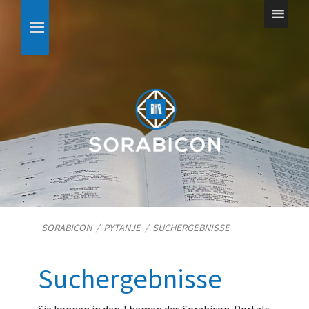
SORABICON
/
PYTANJE
/
SUCHERGEBNISSE
Suchergebnisse