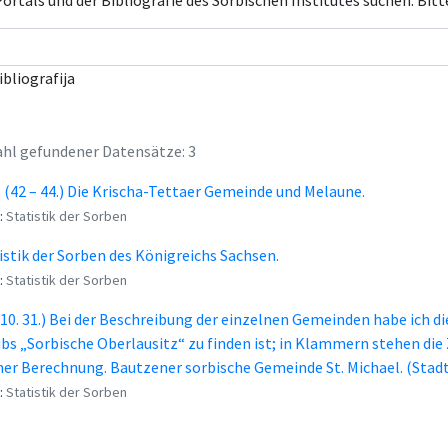
rtals und der Bibliografie des Sorbischen Institutes suchen. Bitt
ibliografija
hl gefundener Datensätze: 3
. (42 – 44.) Die Krischa-Tettaer Gemeinde und Melaune.
:
Statistik der Sorben
istik der Sorben des Königreichs Sachsen.
:
Statistik der Sorben
9. 10. 31.) Bei der Beschreibung der einzelnen Gemeinden habe ich d
bs „Sorbische Oberlausitz“ zu finden ist; in Klammern stehen die
er Berechnung. Bautzener sorbische Gemeinde St. Michael. (Stadt
:
Statistik der Sorben