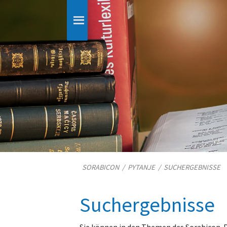
SORABICON
/
PYTANJE
/
SUCHERGEBNISSE
Suchergebnisse