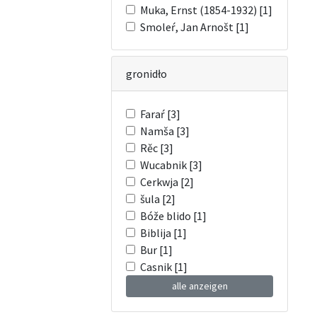
Muka, Ernst (1854-1932) [1]
Smoleŕ, Jan Arnošt [1]
gronidło
Faraŕ [3]
Namša [3]
Rěc [3]
Wucabnik [3]
Cerkwja [2]
šula [2]
Bóže blido [1]
Biblija [1]
Bur [1]
Casnik [1]
alle anzeigen