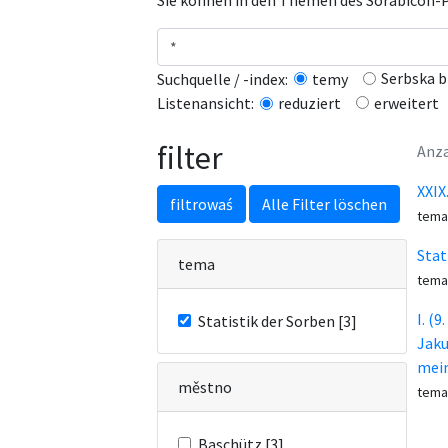
Sie können in den Themen des Sorabicon-Po
Serbska b
Suchquelle / -index:
temy
erweitert
Listenansicht:
reduziert
filter
Anza
XXIX
filtrowaś
Alle Filter löschen
tema
Stat
tema
tema
I. (
Statistik der Sorben [3]
Jaku
mein
městno
tema
Baschütz [3]