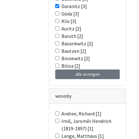
Daranitz [3]
Göda [3]
Klix [3]
Auritz [2]
Baruth [2]
Basankwitz [2]
Bautzen [2]
Binnewitz [2]
Blösa [2]
alle anzeigen
wosoby
Andree, Richard [1]
Imiš, Jaroměr Hendrich
(1819-1897) [1]
Lange, Matthäus [1]