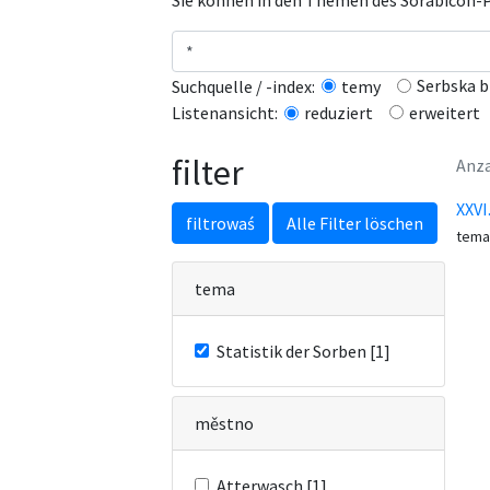
Sie können in den Themen des Sorabicon-Po
Serbska b
Suchquelle / -index:
temy
erweitert
Listenansicht:
reduziert
filter
Anza
XXVI
filtrowaś
Alle Filter löschen
tema
tema
Statistik der Sorben [1]
městno
Atterwasch [1]