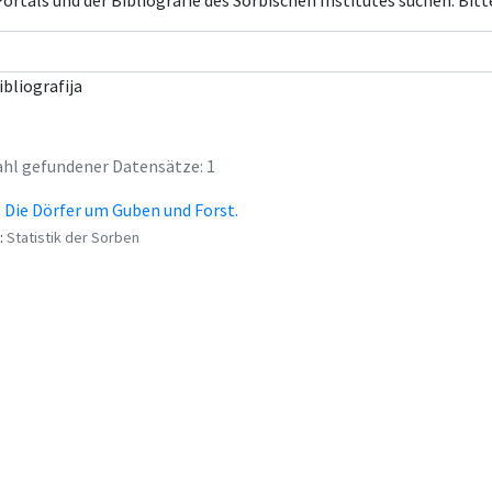
rtals und der Bibliografie des Sorbischen Institutes suchen. Bitt
ibliografija
hl gefundener Datensätze: 1
. Die Dörfer um Guben und Forst.
:
Statistik der Sorben