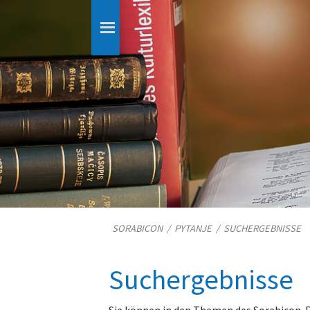
SORABICON
/
PYTANJE
/
SUCHERGEBNISSE
Suchergebnisse