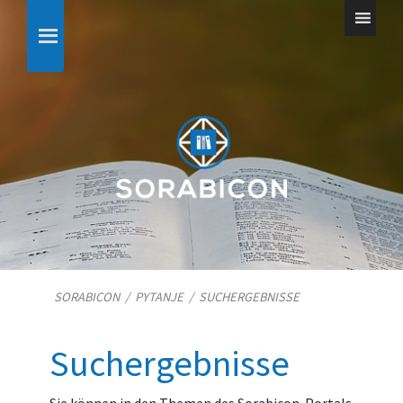
SORABICON
/
PYTANJE
/
SUCHERGEBNISSE
Suchergebnisse