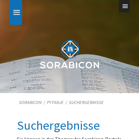
SORABICON
/
PYTANJE
/
SUCHERGEBNISSE
Suchergebnisse