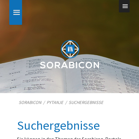
SORABICON
/
PYTANJE
/
SUCHERGEBNISSE
Suchergebnisse