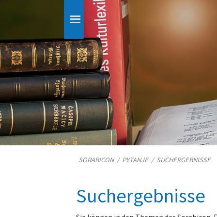
SORABICON
/
PYTANJE
/
SUCHERGEBNISSE
Suchergebnisse