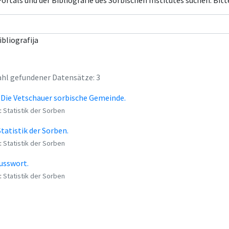
rtals und der Bibliografie des Sorbischen Institutes suchen. Bitt
ibliografija
hl gefundener Datensätze: 3
. Die Vetschauer sorbische Gemeinde.
:
Statistik der Sorben
Statistik der Sorben.
:
Statistik der Sorben
usswort.
:
Statistik der Sorben