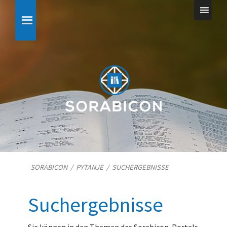
SORABICON
/
PYTANJE
/
SUCHERGEBNISSE
Suchergebnisse