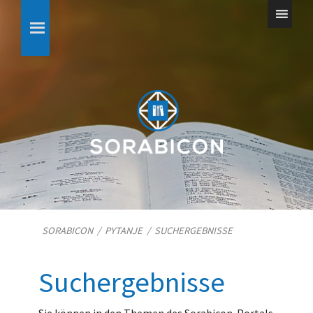
SORABICON
/
PYTANJE
/
SUCHERGEBNISSE
Suchergebnisse