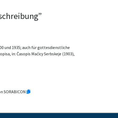
tschreibung”
 und 1935; auch für gottesdienstliche
isa, in: Časopis Maćicy Serbskeje (1903),
tion SORABICON