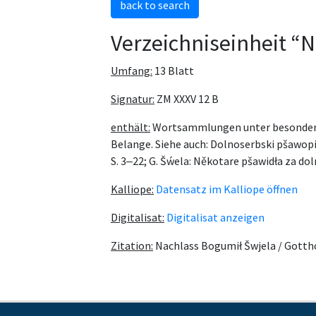
back to search
Verzeichniseinheit “
Umfang:
13 Blatt
Signatur:
ZM XXXV 12 B
enthält:
Wortsammlungen unter besonderer 
Belange. Siehe auch: Dolnoserbski pšawopis
S. 3‒22; G. Šẃela: Někotare pšawidła za dol
Kalliope:
Datensatz im Kalliope öffnen
Digitalisat:
Digitalisat anzeigen
Zitation:
Nachlass Bogumił Šwjela / Gotth