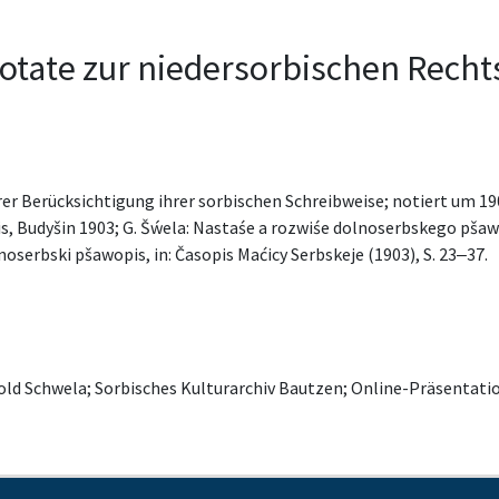
Notate zur niedersorbischen Rech
Berücksichtigung ihrer sorbischen Schreibweise; notiert um 1900
, Budyšin 1903; G. Šẃela: Nastaśe a rozwiśe dolnoserbskego pšawop
noserbski pšawopis, in: Časopis Maćicy Serbskeje (1903), S. 23‒37.
old Schwela; Sorbisches Kulturarchiv Bautzen; Online-Präsenta