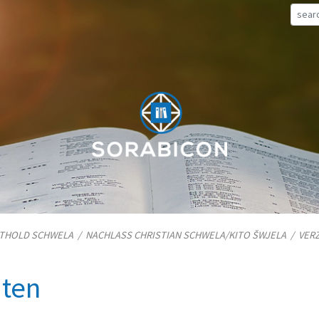
TTHOLD SCHWELA
/
NACHLASS CHRISTIAN SCHWELA/​KITO ŠWJELA
/
VER
iten