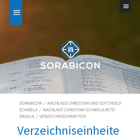
SORABICON
/
NACHLASS CHRISTIAN UND GOTTHOLD
SCHWELA
/
NACHLASS CHRISTIAN SCHWELA/​KITO
ŠWJELA
/
VERZEICHNISEINHEITEN
Verzeichniseinheite