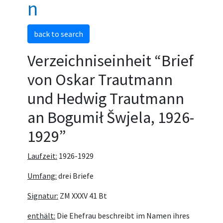
n
back to search
Verzeichniseinheit “Brief
von Oskar Trautmann
und Hedwig Trautmann
an Bogumił Šwjela, 1926-
1929”
Laufzeit:
1926-1929
Umfang:
drei Briefe
Signatur:
ZM XXXV 41 Bt
enthält:
Die Ehefrau beschreibt im Namen ihres