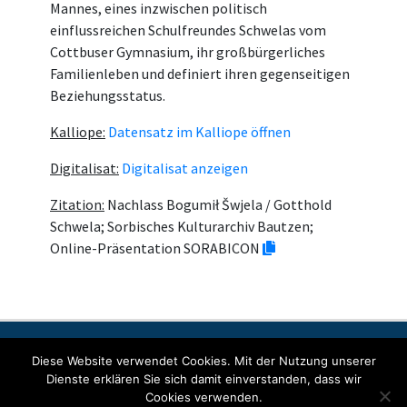
Mannes, eines inzwischen politisch
einflussreichen Schulfreundes Schwelas vom
Cottbuser Gymnasium, ihr großbürgerliches
Familienleben und definiert ihren gegenseitigen
Beziehungsstatus.
Kalliope:
Datensatz im Kalliope öffnen
Digitalisat:
Digitalisat anzeigen
Zitation:
Nachlass Bogumił Šwjela / Gotthold
Schwela; Sorbisches Kulturarchiv Bautzen;
Online-Präsentation SORABICON
Contact
Imprint
Data protection
Diese Website verwendet Cookies. Mit der Nutzung unserer
Dienste erklären Sie sich damit einverstanden, dass wir
Cookies verwenden.