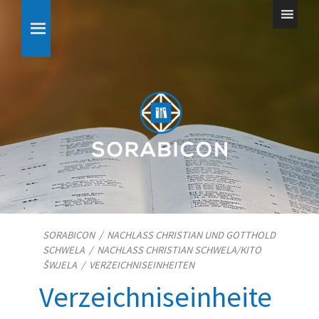
SORABICON
/
NACHLASS CHRISTIAN UND GOTTHOLD
SCHWELA
/
NACHLASS CHRISTIAN SCHWELA/​KITO
ŠWJELA
/
VERZEICHNISEINHEITEN
Verzeichniseinheite