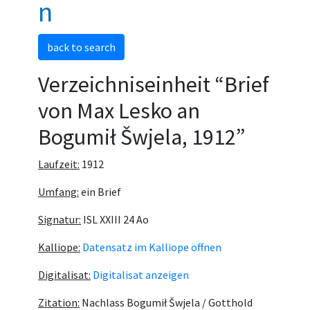
n
back to search
Verzeichniseinheit “Brief
von Max Lesko an
Bogumił Šwjela, 1912”
Laufzeit:
1912
Umfang:
ein Brief
Signatur:
ISL XXIII 24 Ao
Kalliope:
Datensatz im Kalliope öffnen
Digitalisat:
Digitalisat anzeigen
Zitation:
Nachlass Bogumił Šwjela / Gotthold