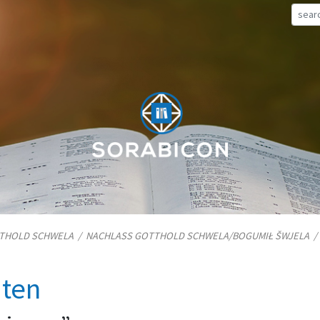
TTHOLD SCHWELA
/
NACHLASS GOTTHOLD SCHWELA/​BOGUMIŁ ŠWJELA
iten