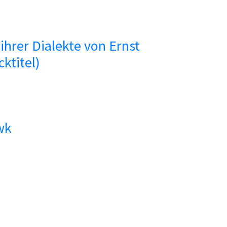
hrer Dialekte von Ernst
ktitel)
wk