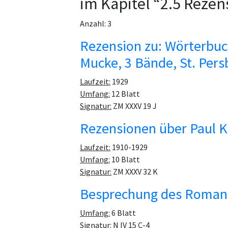
im Kapitel “2.5 Reze
Anzahl: 3
Rezension zu: Wörterbuc
Mucke, 3 Bände, St. Pers
Laufzeit:
1929
Umfang:
12 Blatt
Signatur:
ZM XXXV 19 J
Rezensionen über Paul K
Laufzeit:
1910-1929
Umfang:
10 Blatt
Signatur:
ZM XXXV 32 K
Besprechung des Romans
Umfang:
6 Blatt
Signatur:
N IV 15 C-4