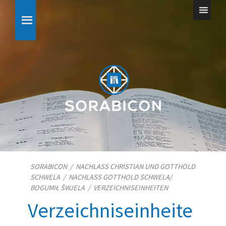
SORABICON
/
NACHLASS CHRISTIAN UND GOTTHOLD
SCHWELA
/
NACHLASS GOTTHOLD SCHWELA/​
BOGUMIŁ ŠWJELA
/
VERZEICHNISEINHEITEN
Verzeichniseinheite