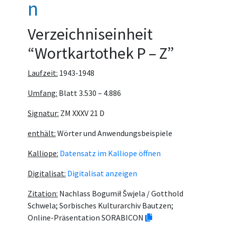
n
Verzeichniseinheit
“Wortkartothek P – Z”
Laufzeit:
1943-1948
Umfang:
Blatt 3.530 – 4.886
Signatur:
ZM XXXV 21 D
enthält:
Wörter und Anwendungsbeispiele
Kalliope:
Datensatz im Kalliope öffnen
Digitalisat:
Digitalisat anzeigen
Zitation:
Nachlass Bogumił Šwjela / Gotthold
Schwela; Sorbisches Kulturarchiv Bautzen;
Online-Präsentation SORABICON