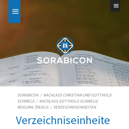
SORABICON
/
NACHLASS CHRISTIAN UND GOTTHOLD
SCHWELA
/
NACHLASS GOTTHOLD SCHWELA/​
BOGUMIŁ ŠWJELA
/
VERZEICHNISEINHEITEN
Verzeichniseinheite