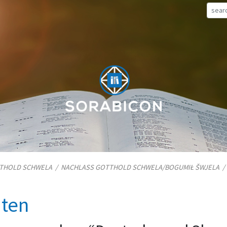
TTHOLD SCHWELA
/
NACHLASS GOTTHOLD SCHWELA/​BOGUMIŁ ŠWJELA
iten