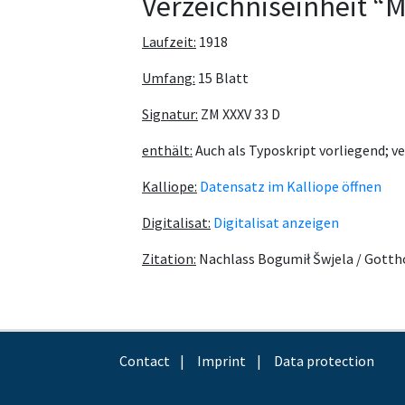
Verzeichniseinheit 
Laufzeit:
1918
Umfang:
15 Blatt
Signatur:
ZM XXXV 33 D
enthält:
Auch als Typoskript vorliegend; ve
Kalliope:
Datensatz im Kalliope öffnen
Digitalisat:
Digitalisat anzeigen
Zitation:
Nachlass Bogumił Šwjela / Gotth
Contact
Imprint
Data protection