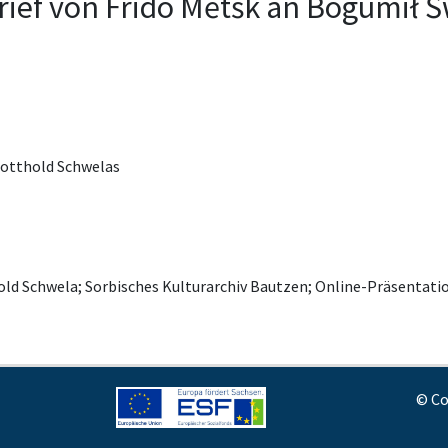
rief von Frido Mětšk an Bogumił Š
Gotthold Schwelas
old Schwela; Sorbisches Kulturarchiv Bautzen; Online-Präsenta
© Co