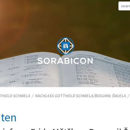
TTHOLD SCHWELA
/
NACHLASS GOTTHOLD SCHWELA/​BOGUMIŁ ŠWJELA
iten