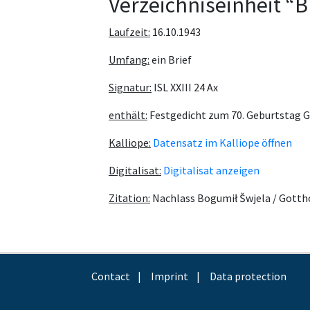
Verzeichniseinheit “B
Laufzeit:
16.10.1943
Umfang:
ein Brief
Signatur:
ISL XXIII 24 Ax
enthält:
Festgedicht zum 70. Geburtstag 
Kalliope:
Datensatz im Kalliope öffnen
Digitalisat:
Digitalisat anzeigen
Zitation:
Nachlass Bogumił Šwjela / Gotth
Contact
Imprint
Data protection