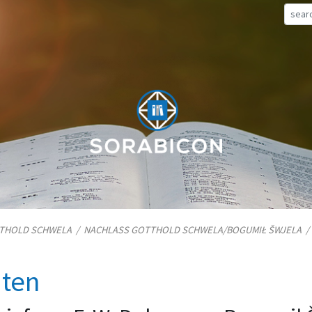
TTHOLD SCHWELA
/
NACHLASS GOTTHOLD SCHWELA/​BOGUMIŁ ŠWJELA
iten