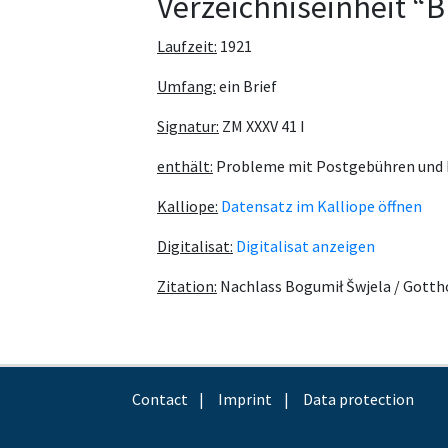
Verzeichniseinheit “B
Laufzeit:
1921
Umfang:
ein Brief
Signatur:
ZM XXXV 41 I
enthält:
Probleme mit Postgebühren und B
Kalliope:
Datensatz im Kalliope öffnen
Digitalisat:
Digitalisat anzeigen
Zitation:
Nachlass Bogumił Šwjela / Gotth
Contact
Imprint
Data protection