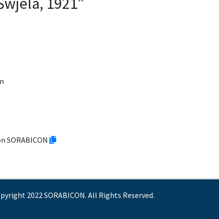
Šwjela, 1921”
rn
tion SORABICON
pyright 2022 SORABICON. All Rights Reserved.