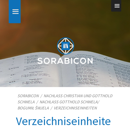
SORABICON
/
NACHLASS CHRISTIAN UND GOTTHOLD
SCHWELA
/
NACHLASS GOTTHOLD SCHWELA/​
BOGUMIŁ ŠWJELA
/
VERZEICHNISEINHEITEN
Verzeichniseinheite