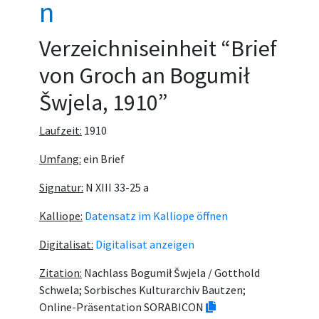
n
Verzeichniseinheit “Brief
von Groch an Bogumił
Šwjela, 1910”
Laufzeit:
1910
Umfang:
ein Brief
Signatur:
N XIII 33-25 a
Kalliope:
Datensatz im Kalliope öffnen
Digitalisat:
Digitalisat anzeigen
Zitation:
Nachlass Bogumił Šwjela / Gotthold
Schwela; Sorbisches Kulturarchiv Bautzen;
Online-Präsentation SORABICON