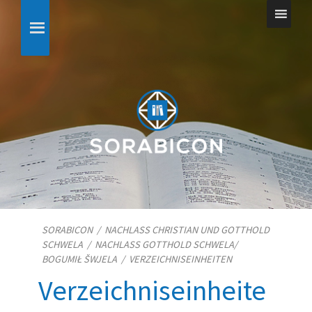
SORABICON
/
NACHLASS CHRISTIAN UND GOTTHOLD
SCHWELA
/
NACHLASS GOTTHOLD SCHWELA/​
BOGUMIŁ ŠWJELA
/
VERZEICHNISEINHEITEN
Verzeichniseinheite