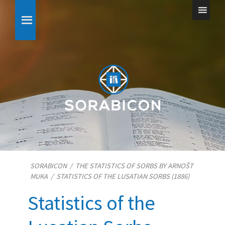
SORABICON
/
THE STATISTICS OF SORBS BY ARNOŠT
MUKA
/
STATISTICS OF THE LUSATIAN SORBS (1886)
Statistics of the