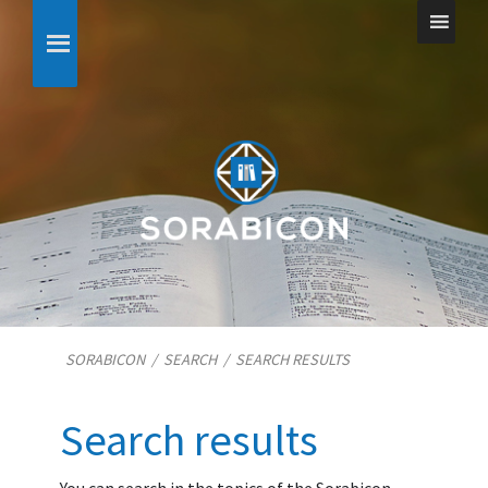
SORABICON
/
SEARCH
/
SEARCH RESULTS
Search results