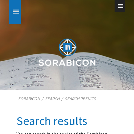
SORABICON
/
SEARCH
/
SEARCH RESULTS
Search results