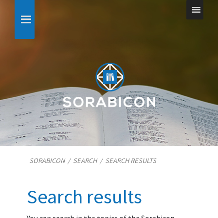
SORABICON
/
SEARCH
/
SEARCH RESULTS
Search results