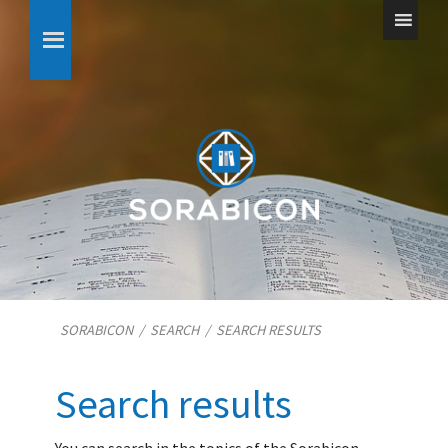
SORABICON
/
SEARCH
/
SEARCH RESULTS
Search results