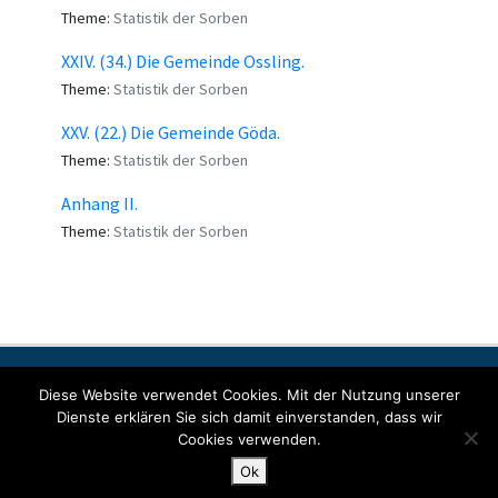
Theme:
Statistik der Sorben
XXIV. (34.) Die Gemeinde Ossling.
Theme:
Statistik der Sorben
XXV. (22.) Die Gemeinde Göda.
Theme:
Statistik der Sorben
Anhang II.
Theme:
Statistik der Sorben
Contact
Imprint
Data protection
Diese Website verwendet Cookies. Mit der Nutzung unserer
Dienste erklären Sie sich damit einverstanden, dass wir
Cookies verwenden.
© Copyright 2022 SORABICON. All Rights Reserved.
Ok