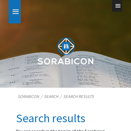
SORABICON
/
SEARCH
/
SEARCH RESULTS
Search results