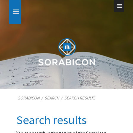
SORABICON
/
SEARCH
/
SEARCH RESULTS
Search results