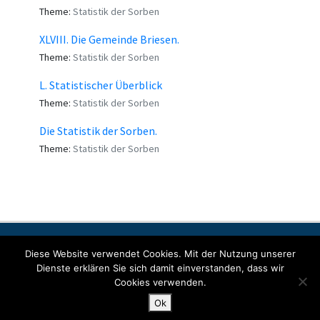
Theme:
Statistik der Sorben
XLVIII. Die Gemeinde Briesen.
Theme:
Statistik der Sorben
L. Statistischer Überblick
Theme:
Statistik der Sorben
Die Statistik der Sorben.
Theme:
Statistik der Sorben
Contact
Imprint
Data protection
Diese Website verwendet Cookies. Mit der Nutzung unserer
Dienste erklären Sie sich damit einverstanden, dass wir
Cookies verwenden.
© Copyright 2022 SORABICON. All Rights Reserved.
Ok