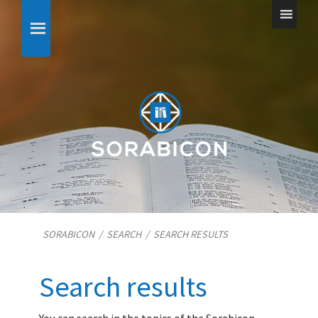
SORABICON
/
SEARCH
/
SEARCH RESULTS
Search results