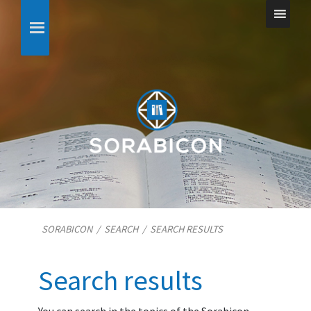
SORABICON
/
SEARCH
/
SEARCH RESULTS
Search results