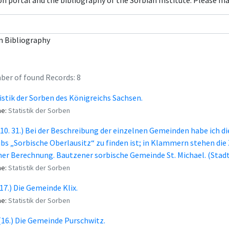
con portal and the bibliography of the Sorbian Institute. Please m
n Bibliography
er of found Records: 8
istik der Sorben des Königreichs Sachsen.
me:
Statistik der Sorben
9. 10. 31.) Bei der Beschreibung der einzelnen Gemeinden habe ich d
bs „Sorbische Oberlausitz“ zu finden ist; in Klammern stehen die
er Berechnung. Bautzener sorbische Gemeinde St. Michael. (Stadt
me:
Statistik der Sorben
 (17.) Die Gemeinde Klix.
me:
Statistik der Sorben
 (16.) Die Gemeinde Purschwitz.