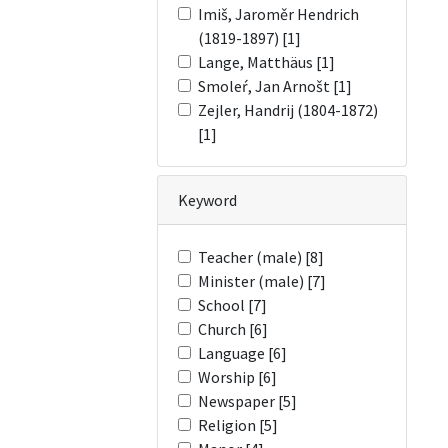
Imiš, Jaroměr Hendrich
(1819-1897) [1]
Lange, Matthäus [1]
Smoleŕ, Jan Arnošt [1]
Zejler, Handrij (1804-1872)
[1]
Keyword
Teacher (male) [8]
Minister (male) [7]
School [7]
Church [6]
Language [6]
Worship [6]
Newspaper [5]
Religion [5]