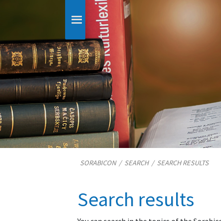
SORABICON
/
SEARCH
/
SEARCH RESULTS
Search results