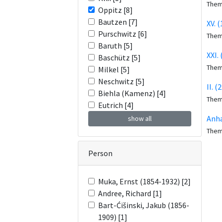
The
Oppitz [8]
Bautzen [7]
XV. 
Purschwitz [6]
The
Baruth [5]
XXI.
Baschütz [5]
The
Milkel [5]
Neschwitz [5]
II. 
Biehla (Kamenz) [4]
The
Eutrich [4]
Anha
show all
The
Person
Muka, Ernst (1854-1932) [2]
Andree, Richard [1]
Bart-Ćišinski, Jakub (1856-
1909) [1]