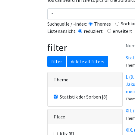
You can search in the topics of the Sorabi
Sorbia
Suchquelle / -index:
Themes
erweitert
Listenansicht:
reduziert
filter
Numb
Stat
filter
delete all filters
The
I. (
Theme
Jaku
mein
Statistik der Sorben [8]
The
XII.
Place
The
XIX.
Klix [8]