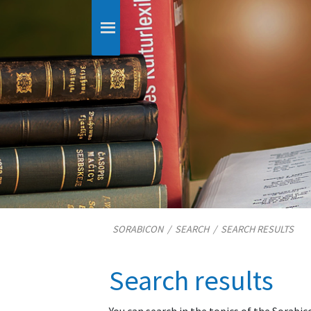
SORABICON
/
SEARCH
/
SEARCH RESULTS
Search results