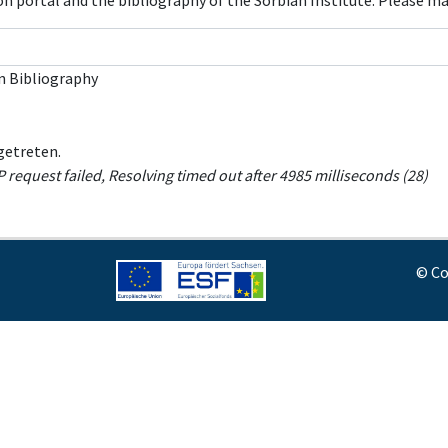
con portal and the bibliography of the Sorbian Institute. Please m
n Bibliography
getreten.
request failed, Resolving timed out after 4985 milliseconds (28)
© Co