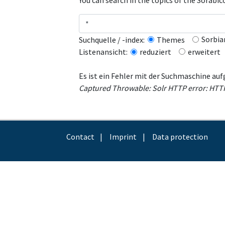
You can search in the topics of the Sorabi
Sorbia
Suchquelle / -index:
Themes
erweitert
Listenansicht:
reduziert
Es ist ein Fehler mit der Suchmaschine auf
Captured Throwable: Solr HTTP error: HTTP 
Contact
Imprint
Data protection