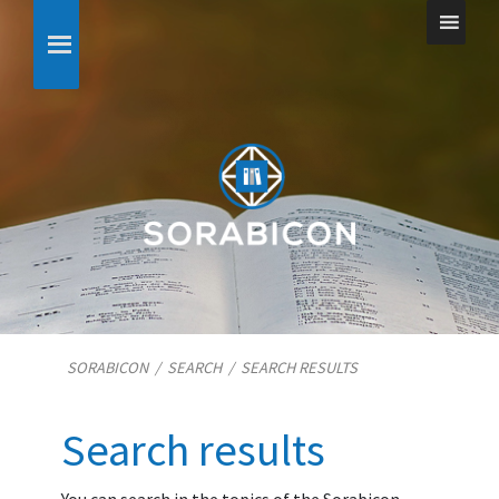
SORABICON
/
SEARCH
/
SEARCH RESULTS
Search results