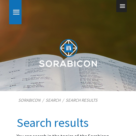
SORABICON
/
SEARCH
/
SEARCH RESULTS
Search results