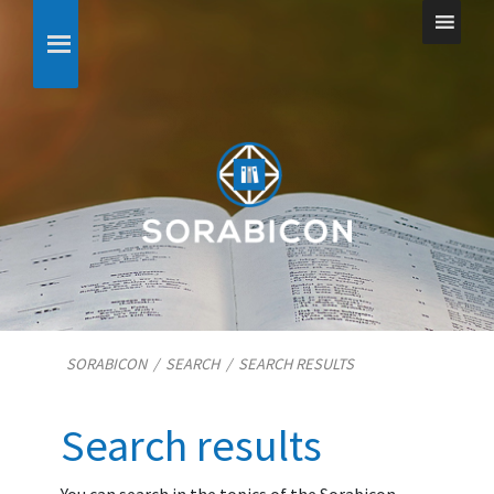
SORABICON
/
SEARCH
/
SEARCH RESULTS
Search results