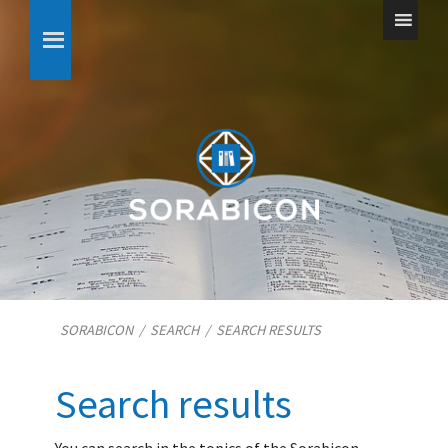
SORABICON
/
SEARCH
/
SEARCH RESULTS
Search results