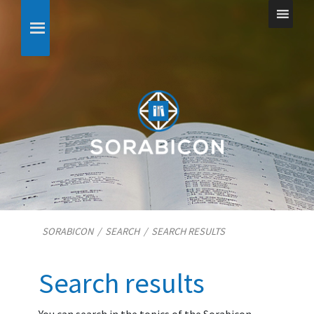
SORABICON
/
SEARCH
/
SEARCH RESULTS
Search results