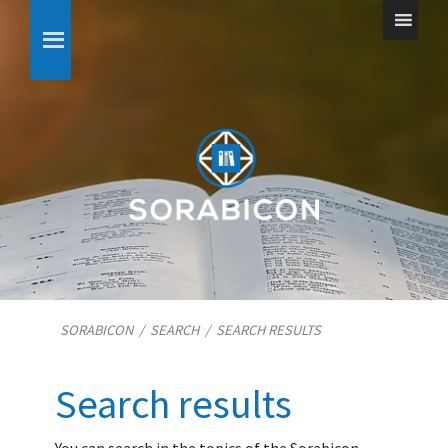
SORABICON
/
SEARCH
/
SEARCH RESULTS
Search results