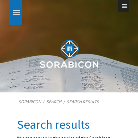
SORABICON
/
SEARCH
/
SEARCH RESULTS
Search results