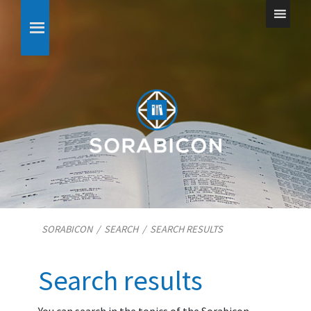
SORABICON
/
SEARCH
/
SEARCH RESULTS
Search results