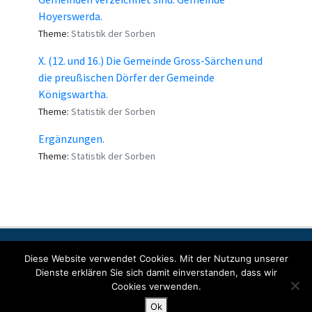
Hoyerswerda.
Theme:
Statistik der Sorben
X. (12. und 16.) Die Gemeinde Gross-Särchen und
die preußischen Dörfer der Gemeinde
Königswartha.
Theme:
Statistik der Sorben
Ergänzungen.
Theme:
Statistik der Sorben
Contact
Imprint
Data protection
Diese Website verwendet Cookies. Mit der Nutzung unserer
Dienste erklären Sie sich damit einverstanden, dass wir
Cookies verwenden.
© Copyright 2022 SORABICON. All Rights Reserved.
Ok