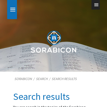
SORABICON
/
SEARCH
/
SEARCH RESULTS
Search results